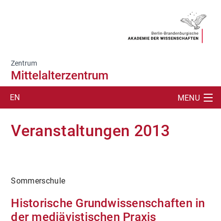
Zentrum
Mittelalterzentrum
EN
MENU
SUCHE
Veranstaltungen 2013
DAS ZENTRUM
AKTUELLES
Sommerschule
VERANSTALTUNGEN
Historische Grundwissenschaften in
PUBLIKATIONEN
der mediävistischen Praxis