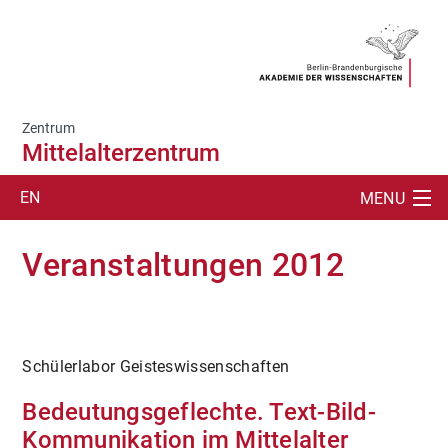
Zentrum
Mittelalterzentrum
EN
MENU
SUCHE
Veranstaltungen 2012
DAS ZENTRUM
AKTUELLES
Schülerlabor Geisteswissenschaften
VERANSTALTUNGEN
Bedeutungsgeflechte. Text-Bild-
PUBLIKATIONEN
Kommunikation im Mittelalter